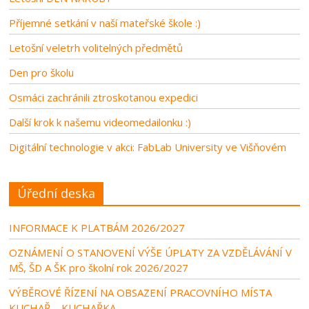
Příjemné setkání v naší mateřské škole :)
Letošní veletrh volitelných předmětů
Den pro školu
Osmáci zachránili ztroskotanou expedici
Další krok k našemu videomedailonku :)
Digitální technologie v akci: FabLab University ve Višňovém
Úřední deska
INFORMACE K PLATBÁM 2026/2027
OZNÁMENÍ O STANOVENÍ VÝŠE ÚPLATY ZA VZDĚLÁVÁNÍ V
MŠ, ŠD A ŠK pro školní rok 2026/2027
VÝBĚROVÉ ŘÍZENÍ NA OBSAZENÍ PRACOVNÍHO MÍSTA
KUCHAŘ – KUCHAŘKA