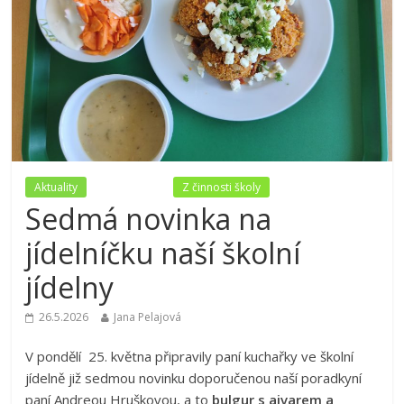
Aktuality
Nezařazené
Z činnosti školy
Sedmá novinka na
jídelníčku naší školní
jídelny
26.5.2026
Jana Pelajová
V pondělí 25. května připravily paní kuchařky ve školní
jídelně již sedmou novinku doporučenou naší poradkyní
paní Andreou Hruškovou, a to
bulgur s ajvarem a