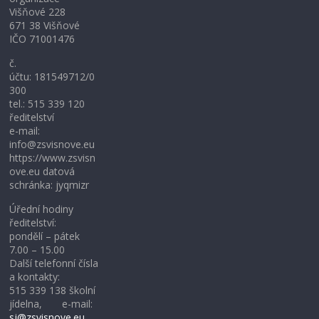
Višňové 228
671 38 Višňové
IČO 71001476
č.
účtu: 181549712/0
300
tel.: 515 339 120
ředitelství
e-mail:
info@zsvisnove.eu
https://www.zsvisn
ove.eu datová
schránka: jyqmizr
Úřední hodiny
ředitelství:
pondělí – pátek
7.00 – 15.00
Další telefonní čísla
a kontakty:
515 339 138 školní
jídelna, e-mail:
sj@zsvisnove.eu