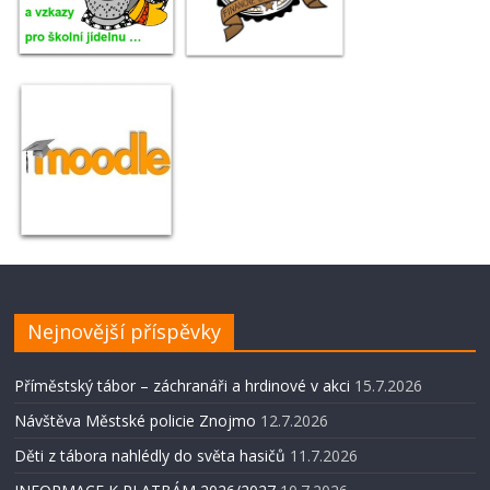
Nejnovější příspěvky
Příměstský tábor – záchranáři a hrdinové v akci
15.7.2026
Návštěva Městské policie Znojmo
12.7.2026
Děti z tábora nahlédly do světa hasičů
11.7.2026