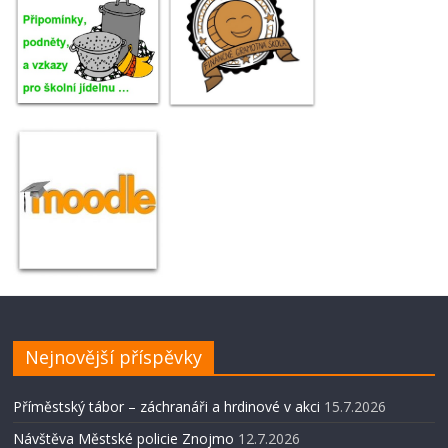
Nejnovější příspěvky
Příměstský tábor – záchranáři a hrdinové v akci
15.7.2026
Návštěva Městské policie Znojmo
12.7.2026