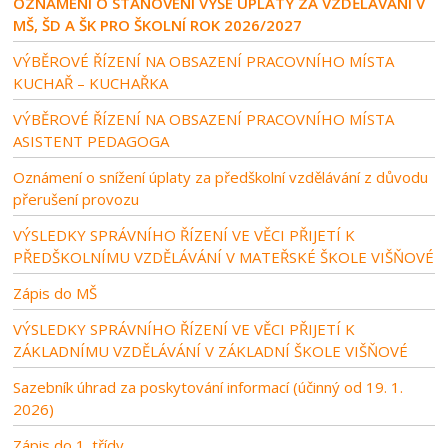
OZNÁMENÍ O STANOVENÍ VÝŠE ÚPLATY ZA VZDĚLÁVÁNÍ V
MŠ, ŠD A ŠK PRO ŠKOLNÍ ROK 2026/2027
VÝBĚROVÉ ŘÍZENÍ NA OBSAZENÍ PRACOVNÍHO MÍSTA
KUCHAŘ – KUCHAŘKA
VÝBĚROVÉ ŘÍZENÍ NA OBSAZENÍ PRACOVNÍHO MÍSTA
ASISTENT PEDAGOGA
Oznámení o snížení úplaty za předškolní vzdělávání z důvodu
přerušení provozu
VÝSLEDKY SPRÁVNÍHO ŘÍZENÍ VE VĚCI PŘIJETÍ K
PŘEDŠKOLNÍMU VZDĚLÁVÁNÍ V MATEŘSKÉ ŠKOLE VIŠŇOVÉ
Zápis do MŠ
VÝSLEDKY SPRÁVNÍHO ŘÍZENÍ VE VĚCI PŘIJETÍ K
ZÁKLADNÍMU VZDĚLÁVÁNÍ V ZÁKLADNÍ ŠKOLE VIŠŇOVÉ
Sazebník úhrad za poskytování informací (účinný od 19. 1.
2026)
Zápis do 1. třídy