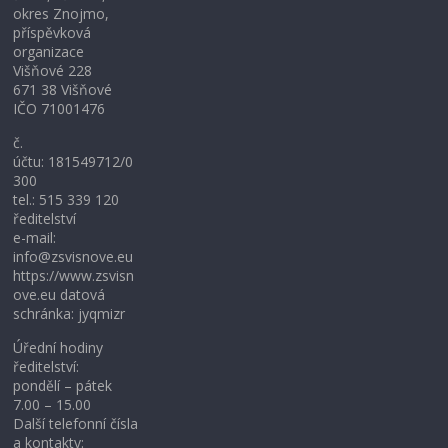
okres Znojmo,
příspěvková
organizace
Višňové 228
671 38 Višňové
IČO 71001476
č.
účtu: 181549712/0
300
tel.: 515 339 120
ředitelství
e-mail:
info@zsvisnove.eu
https://www.zsvisn
ove.eu datová
schránka: jyqmizr
Úřední hodiny
ředitelství:
pondělí – pátek
7.00 – 15.00
Další telefonní čísla
a kontakty: