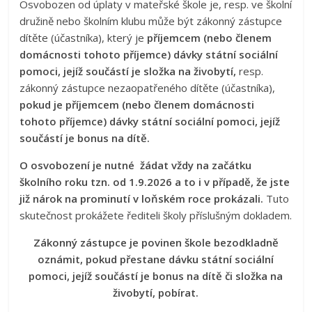
Osvobozen od úplaty v mateřské škole je, resp. ve školní
družině nebo školním klubu může být zákonný zástupce
dítěte (účastníka), který je
příjemcem (nebo členem
domácnosti tohoto příjemce) dávky státní sociální
pomoci, jejíž součástí je složka na živobytí,
resp.
zákonný zástupce nezaopatřeného dítěte (účastníka),
pokud je příjemcem (nebo členem domácnosti
tohoto příjemce) dávky státní sociální pomoci, jejíž
součástí je bonus na dítě.
O osvobození je nutné žádat vždy na začátku
školního roku tzn. od 1.9.2026 a to i v případě, že jste
již nárok na prominutí v loňském roce prokázali.
Tuto
skutečnost prokážete řediteli školy příslušným dokladem.
Zákonný zástupce je povinen škole bezodkladně
oznámit, pokud přestane dávku státní sociální
pomoci, jejíž součástí je bonus na dítě či složka na
živobytí, pobírat.