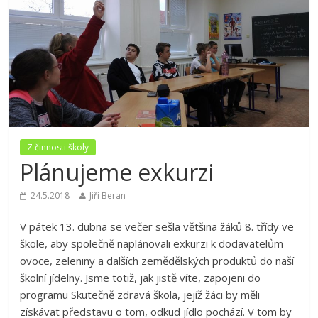
Z činnosti školy
Plánujeme exkurzi
24.5.2018
Jiří Beran
V pátek 13. dubna se večer sešla většina žáků 8. třídy ve
škole, aby společně naplánovali exkurzi k dodavatelům
ovoce, zeleniny a dalších zemědělských produktů do naší
školní jídelny. Jsme totiž, jak jistě víte, zapojeni do
programu Skutečně zdravá škola, jejíž žáci by měli
získávat představu o tom, odkud jídlo pochází. V tom by