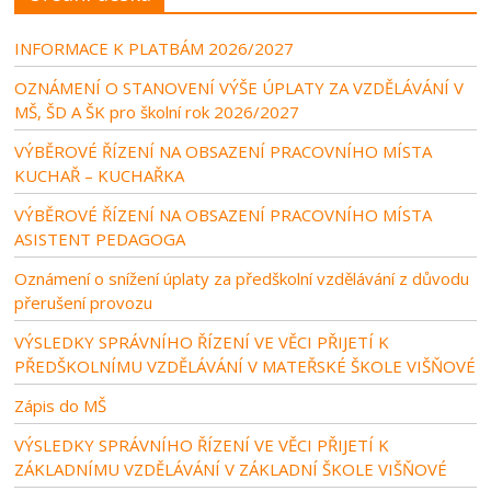
INFORMACE K PLATBÁM 2026/2027
OZNÁMENÍ O STANOVENÍ VÝŠE ÚPLATY ZA VZDĚLÁVÁNÍ V
MŠ, ŠD A ŠK pro školní rok 2026/2027
VÝBĚROVÉ ŘÍZENÍ NA OBSAZENÍ PRACOVNÍHO MÍSTA
KUCHAŘ – KUCHAŘKA
VÝBĚROVÉ ŘÍZENÍ NA OBSAZENÍ PRACOVNÍHO MÍSTA
ASISTENT PEDAGOGA
Oznámení o snížení úplaty za předškolní vzdělávání z důvodu
přerušení provozu
VÝSLEDKY SPRÁVNÍHO ŘÍZENÍ VE VĚCI PŘIJETÍ K
PŘEDŠKOLNÍMU VZDĚLÁVÁNÍ V MATEŘSKÉ ŠKOLE VIŠŇOVÉ
Zápis do MŠ
VÝSLEDKY SPRÁVNÍHO ŘÍZENÍ VE VĚCI PŘIJETÍ K
ZÁKLADNÍMU VZDĚLÁVÁNÍ V ZÁKLADNÍ ŠKOLE VIŠŇOVÉ