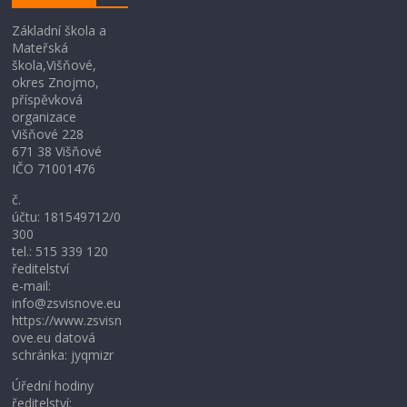
Základní škola a
Mateřská
škola,Višňové,
okres Znojmo,
příspěvková
organizace
Višňové 228
671 38 Višňové
IČO 71001476
č.
účtu: 181549712/0
300
tel.: 515 339 120
ředitelství
e-mail:
info@zsvisnove.eu
https://www.zsvisn
ove.eu datová
schránka: jyqmizr
Úřední hodiny
ředitelství: