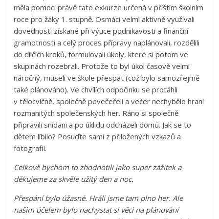
měla pomoci právě tato exkurze určená v příštím školním
roce pro žáky 1. stupně. Osmáci velmi aktivně využívali
dovednosti získané při výuce podnikavosti a finanční
gramotnosti a celý proces přípravy naplánovali, rozdělili
do dílčích kroků, formulovali úkoly, které si potom ve
skupinách rozebrali. Protože to byl úkol časově velmi
náročný, museli ve škole přespat (což bylo samozřejmě
také plánováno). Ve chvílích odpočinku se protáhli
v tělocvičně, společně povečeřeli a večer nechybělo hraní
rozmanitých společenských her. Ráno si společně
připravili snídani a po úklidu odcházeli domů. Jak se to
dětem líbilo? Posuďte sami z přiložených vzkazů a
fotografií.
Celkově bychom to zhodnotili jako super zážitek a
děkujeme za skvěle užitý den a noc.
Přespání bylo úžasné. Hráli jsme tam plno her. Ale
našim účelem bylo nachystat si věci na plánování