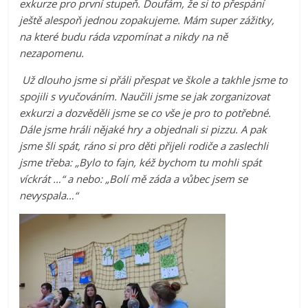
exkurze pro první stupeň. Doufám, že si to přespání
ještě alespoň jednou zopakujeme. Mám super zážitky,
na které budu ráda vzpomínat a nikdy na ně
nezapomenu.
Už dlouho jsme si přáli přespat ve škole a takhle jsme to
spojili s vyučováním. Naučili jsme se jak zorganizovat
exkurzi a dozvěděli jsme se co vše je pro to potřebné.
Dále jsme hráli nějaké hry a objednali si pizzu. A pak
jsme šli spát, ráno si pro děti přijeli rodiče a zaslechli
jsme třeba: „Bylo to fajn, kéž bychom tu mohli spát
víckrát …“ a nebo: „Bolí mě záda a vůbec jsem se
nevyspala…“