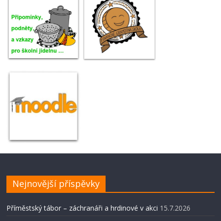
Nejnovější příspěvky
Příměstský tábor – záchranáři a hrdinové v akci
15.7.2026