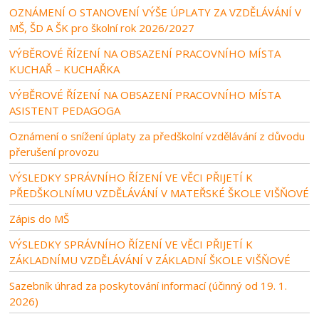
OZNÁMENÍ O STANOVENÍ VÝŠE ÚPLATY ZA VZDĚLÁVÁNÍ V
MŠ, ŠD A ŠK pro školní rok 2026/2027
VÝBĚROVÉ ŘÍZENÍ NA OBSAZENÍ PRACOVNÍHO MÍSTA
KUCHAŘ – KUCHAŘKA
VÝBĚROVÉ ŘÍZENÍ NA OBSAZENÍ PRACOVNÍHO MÍSTA
ASISTENT PEDAGOGA
Oznámení o snížení úplaty za předškolní vzdělávání z důvodu
přerušení provozu
VÝSLEDKY SPRÁVNÍHO ŘÍZENÍ VE VĚCI PŘIJETÍ K
PŘEDŠKOLNÍMU VZDĚLÁVÁNÍ V MATEŘSKÉ ŠKOLE VIŠŇOVÉ
Zápis do MŠ
VÝSLEDKY SPRÁVNÍHO ŘÍZENÍ VE VĚCI PŘIJETÍ K
ZÁKLADNÍMU VZDĚLÁVÁNÍ V ZÁKLADNÍ ŠKOLE VIŠŇOVÉ
Sazebník úhrad za poskytování informací (účinný od 19. 1.
2026)