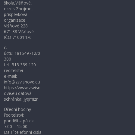
škola,Višňové,
okres Znojmo,
příspěvková
organizace
Višňové 228
671 38 Višňové
IČO 71001476
č.
účtu: 181549712/0
300
tel.: 515 339 120
ředitelství
e-mail:
info@zsvisnove.eu
https://www.zsvisn
ove.eu datová
schránka: jyqmizr
Úřední hodiny
ředitelství:
pondělí – pátek
7.00 – 15.00
Další telefonní čísla