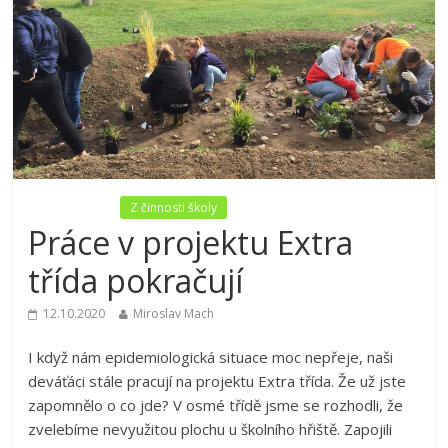
Nezařazené
Z činnosti školy
Práce v projektu Extra
třída pokračují
12.10.2020
Miroslav Mach
I když nám epidemiologická situace moc nepřeje, naši
deváťáci stále pracují na projektu Extra třída. Že už jste
zapomnělo o co jde? V osmé třídě jsme se rozhodli, že
zvelebíme nevyužitou plochu u školního hřiště. Zapojili