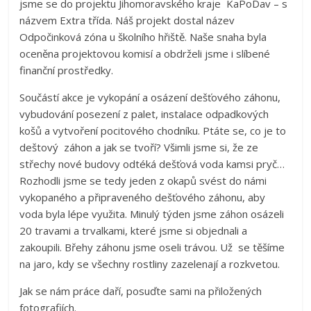
jsme se do projektu Jihomoravského kraje KaPoDav – s
názvem Extra třída. Náš projekt dostal název
Odpočinková zóna u školního hřiště. Naše snaha byla
oceněna projektovou komisí a obdrželi jsme i slíbené
finanční prostředky.
Součástí akce je vykopání a osázení dešťového záhonu,
vybudování posezení z palet, instalace odpadkových
košů a vytvoření pocitového chodníku. Ptáte se, co je to
deštový záhon a jak se tvoří? Všimli jsme si, že ze
střechy nové budovy odtéká dešťová voda kamsi pryč…
Rozhodli jsme se tedy jeden z okapů svést do námi
vykopaného a připraveného dešťového záhonu, aby
voda byla lépe využita. Minulý týden jsme záhon osázeli
20 travami a trvalkami, které jsme si objednali a
zakoupili. Břehy záhonu jsme oseli trávou. Už se těšíme
na jaro, kdy se všechny rostliny zazelenají a rozkvetou.
Jak se nám práce daří, posuďte sami na přiložených
fotografiích.