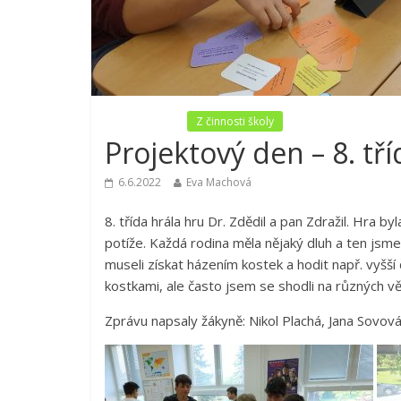
Nezařazené
Z činnosti školy
Projektový den – 8. tří
6.6.2022
Eva Machová
8. třída hrála hru Dr. Zdědil a pan Zdražil. Hra byl
potíže. Každá rodina měla nějaký dluh a ten jsme 
museli získat házením kostek a hodit např. vyšší č
kostkami, ale často jsem se shodli na různých v
Zprávu napsaly žákyně: Nikol Plachá, Jana Sovová