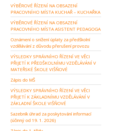
VÝBĚROVÉ ŘÍZENÍ NA OBSAZENÍ
PRACOVNÍHO MÍSTA KUCHAŘ – KUCHAŘKA
VÝBĚROVÉ ŘÍZENÍ NA OBSAZENÍ
PRACOVNÍHO MÍSTA ASISTENT PEDAGOGA
Oznámení o snížení úplaty za předškolní
vzdělávání z důvodu přerušení provozu
VÝSLEDKY SPRÁVNÍHO ŘÍZENÍ VE VĚCI
PŘIJETÍ K PŘEDŠKOLNÍMU VZDĚLÁVÁNÍ V
MATEŘSKÉ ŠKOLE VIŠŇOVÉ
Zápis do MŠ
VÝSLEDKY SPRÁVNÍHO ŘÍZENÍ VE VĚCI
PŘIJETÍ K ZÁKLADNÍMU VZDĚLÁVÁNÍ V
ZÁKLADNÍ ŠKOLE VIŠŇOVÉ
Sazebník úhrad za poskytování informací
(účinný od 19. 1. 2026)
Zápis do 1. třídy