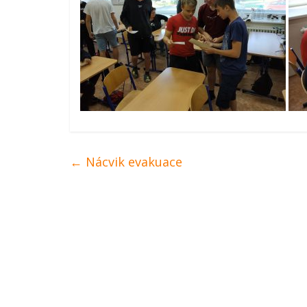
←
Nácvik evakuace