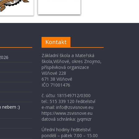
Kontakt
Základní škola a Mateřská
2026
škola,Višňové, okres Znojmo,
příspěvková organizace
Višňové 228
671 38 Višňové
IČO 71001476
č. účtu: 181549712/0300
tel.: 515 339 120 ředitelství
 nebem :)
e-mail: info@zsvisnove.eu
https://www.zsvisnove.eu
datová schránka: jyqmizr
Úřední hodiny ředitelství:
pondělí – pátek 7.00 – 15.00