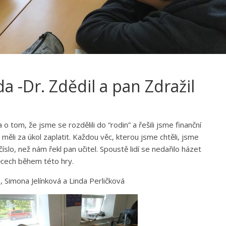
da -Dr. Zdědil a pan Zdražil
a o tom, že jsme se rozdělili do “rodin” a řešili jsme finanční
měli za úkol zaplatit. Každou věc, kterou jsme chtěli, jsme
íslo, než nám řekl pan učitel. Spoustě lidí se nedařilo házet
ěcech během této hry.
, Simona Jelínková a Linda Perličková