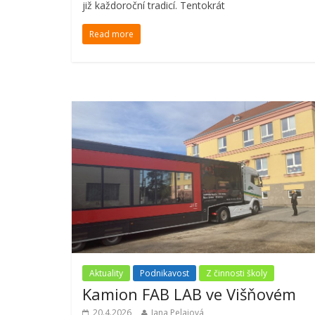
již každoroční tradicí. Tentokrát
Read more
Aktuality
Podnikavost
Z činnosti školy
Kamion FAB LAB ve Višňovém
20.4.2026
Jana Pelajová