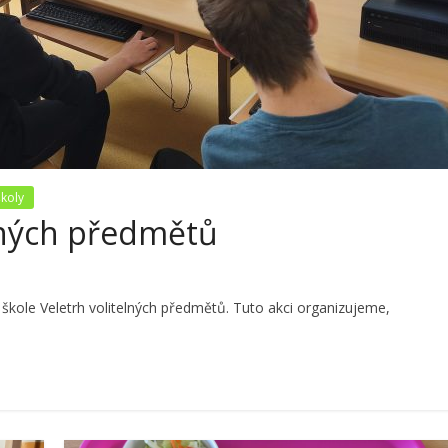
školy
elných předmětů
í škole Veletrh volitelných předmětů. Tuto akci organizujeme,