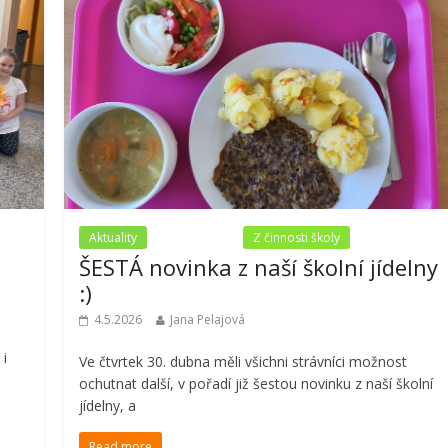
Aktuality
Nezařazené
Z činnosti školy
ŠESTÁ novinka z naší školní jídelny
:)
4.5.2026
Jana Pelajová
 i
Ve čtvrtek 30. dubna měli všichni strávníci možnost
ochutnat další, v pořadí již šestou novinku z naší školní
jídelny, a
Read more