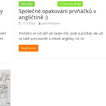
Aktuality
Nezařazené
Z činnosti školy
ny
Společné opakování prvňáčků v
angličtině :)
17.3.2026
Jana Pelajová
olní
Prvňáčci se od září učí nejen číst, psát a počítat, ale učí
ní
se také porozumět a mluvit anglicky. Už se
Read more