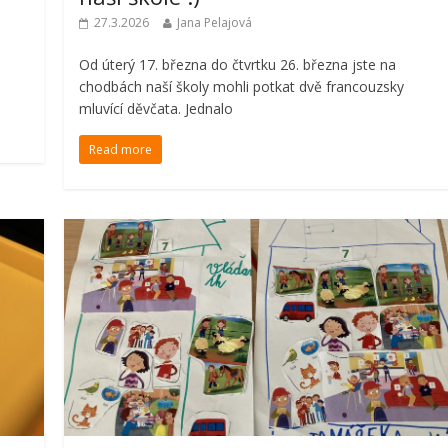
27.3.2026
Jana Pelajová
Od úterý 17. března do čtvrtku 26. března jste na
chodbách naší školy mohli potkat dvě francouzsky
mluvící děvčata. Jednalo
Read more