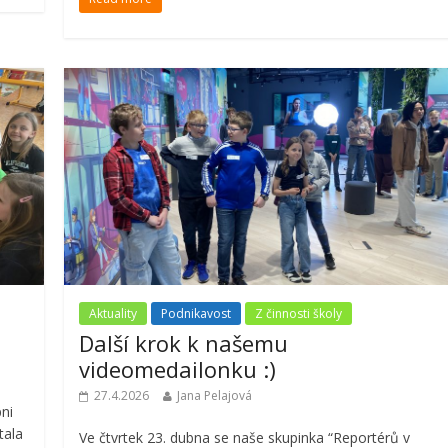
Aktuality
Podnikavost
Z činnosti školy
Další krok k našemu
videomedailonku :)
27.4.2026
Jana Pelajová
ni
tala
Ve čtvrtek 23. dubna se naše skupinka “Reportérů v