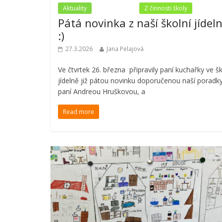
Aktuality
Nezařazené
Z činnosti školy
Pátá novinka z naší školní jídel
:)
27.3.2026
Jana Pelajová
Ve čtvrtek 26. března připravily paní kuchařky ve šk
jídelně již pátou novinku doporučenou naší poradky
paní Andreou Hruškovou, a
Read more