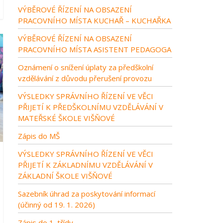
VÝBĚROVÉ ŘÍZENÍ NA OBSAZENÍ
PRACOVNÍHO MÍSTA KUCHAŘ – KUCHAŘKA
VÝBĚROVÉ ŘÍZENÍ NA OBSAZENÍ
PRACOVNÍHO MÍSTA ASISTENT PEDAGOGA
Oznámení o snížení úplaty za předškolní
vzdělávání z důvodu přerušení provozu
VÝSLEDKY SPRÁVNÍHO ŘÍZENÍ VE VĚCI
PŘIJETÍ K PŘEDŠKOLNÍMU VZDĚLÁVÁNÍ V
MATEŘSKÉ ŠKOLE VIŠŇOVÉ
Zápis do MŠ
VÝSLEDKY SPRÁVNÍHO ŘÍZENÍ VE VĚCI
PŘIJETÍ K ZÁKLADNÍMU VZDĚLÁVÁNÍ V
ZÁKLADNÍ ŠKOLE VIŠŇOVÉ
Sazebník úhrad za poskytování informací
(účinný od 19. 1. 2026)
Zápis do 1. třídy