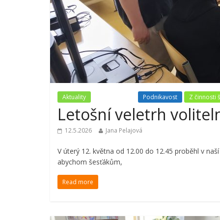
Aktuality
Nezařazené
Podnikavost
Z činnosti 
Letošní veletrh volit
12.5.2026
Jana Pelajová
V úterý 12. května od 12.00 do 12.45 proběhl v naš
abychom šesťákům,
Read more