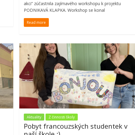
akci” zúčastnila zajímavého workshopu k projektu
PODNIKAVÁ KLAPKA. Workshop se konal
Read more
Aktuality
Z činnosti školy
Pobyt francouzských studentek v
naší škole :)