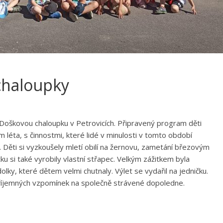
chaloupky
Doškovou chaloupku v Petrovicích
. Připravený program děti
léta, s činnostmi, které lidé v minulosti v tomto období
tu. Děti si vyzkoušely mletí obilí na žernovu, zametání březovým
u si také vyrobily vlastní střapec. Velkým zážitkem byla
olky, které dětem velmi chutnaly. Výlet se vydařil na jedničku.
 příjemných vzpomínek na společně strávené dopoledne.