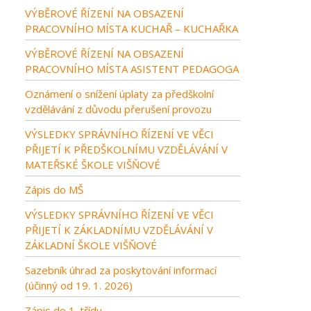
VÝBĚROVÉ ŘÍZENÍ NA OBSAZENÍ
PRACOVNÍHO MÍSTA KUCHAŘ – KUCHAŘKA
VÝBĚROVÉ ŘÍZENÍ NA OBSAZENÍ
PRACOVNÍHO MÍSTA ASISTENT PEDAGOGA
Oznámení o snížení úplaty za předškolní
vzdělávání z důvodu přerušení provozu
VÝSLEDKY SPRÁVNÍHO ŘÍZENÍ VE VĚCI
PŘIJETÍ K PŘEDŠKOLNÍMU VZDĚLÁVÁNÍ V
MATEŘSKÉ ŠKOLE VIŠŇOVÉ
Zápis do MŠ
VÝSLEDKY SPRÁVNÍHO ŘÍZENÍ VE VĚCI
PŘIJETÍ K ZÁKLADNÍMU VZDĚLÁVÁNÍ V
ZÁKLADNÍ ŠKOLE VIŠŇOVÉ
Sazebník úhrad za poskytování informací
(účinný od 19. 1. 2026)
Zápis do 1. třídy