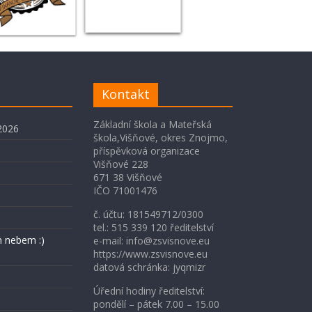
Kontakt
Základní škola a Mateřská
2026
škola,Višňové, okres Znojmo,
příspěvková organizace
Višňové 228
671 38 Višňové
IČO 71001476
č. účtu: 181549712/0300
tel.: 515 339 120 ředitelství
 nebem :)
e-mail: info@zsvisnove.eu
https://www.zsvisnove.eu
datová schránka: jyqmizr
Úřední hodiny ředitelství:
pondělí – pátek 7.00 – 15.00