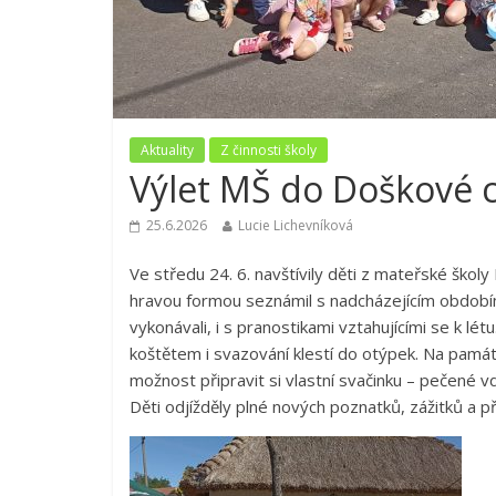
Aktuality
Z činnosti školy
Výlet MŠ do Doškové 
25.6.2026
Lucie Lichevníková
Ve středu 24. 6. navštívily děti z mateřské školy
hravou formou seznámil s nadcházejícím obdobím 
vykonávali, i s pranostikami vztahujícími se k lé
koštětem i svazování klestí do otýpek. Na památk
možnost připravit si vlastní svačinku – pečené vd
Děti odjížděly plné nových poznatků, zážitků a