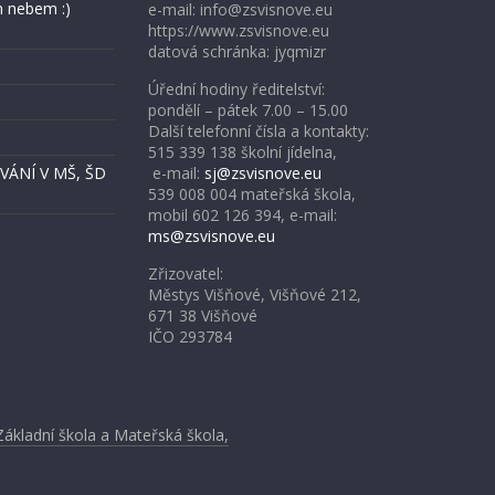
 nebem :)
e-mail: info@zsvisnove.eu
https://www.zsvisnove.eu
datová schránka: jyqmizr
Úřední hodiny ředitelství:
pondělí – pátek 7.00 – 15.00
Další telefonní čísla a kontakty:
515 339 138 školní jídelna,
ÁNÍ V MŠ, ŠD
e-mail:
sj@zsvisnove.eu
539 008 004 mateřská škola,
mobil 602 126 394, e-mail:
ms@zsvisnove.eu
Zřizovatel:
Městys Višňové, Višňové 212,
671 38 Višňové
IČO 293784
Základní škola a Mateřská škola,