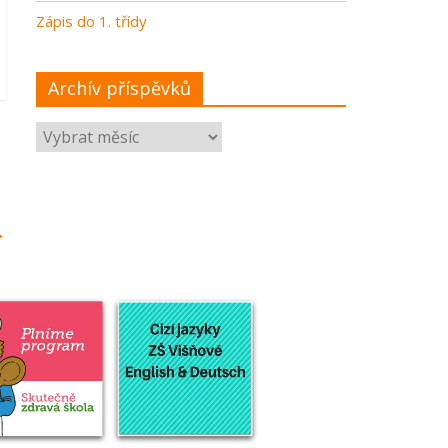
Zápis do 1. třídy
Archív příspěvků
→