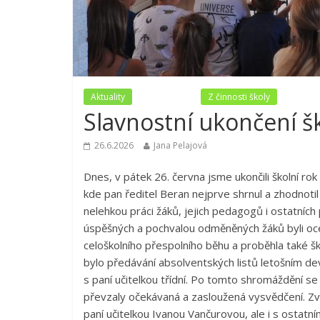
Aktuality
Nezařazené
Z činnosti školy
Slavnostní ukončení š
26.6.2026
Jana Pelajová
Dnes, v pátek 26. června jsme ukončili školní rok 
kde pan ředitel Beran nejprve shrnul a zhodnotil
nelehkou práci žáků, jejich pedagogů i ostatních
úspěšných a pochvalou odměněných žáků byli oceně
celoškolního přespolního běhu a proběhla také š
bylo předávání absolventských listů letošním de
s paní učitelkou třídní. Po tomto shromáždění se u
převzaly očekávaná a zasloužená vysvědčení. Zvá
paní učitelkou Ivanou Vančurovou, ale i s ostatní