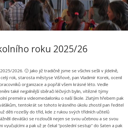
kolního roku 2025/26
2025/2026. 🙂 Jako již tradičně jsme se všichni sešli v jídelně,
 celý rok, starosta městyse Višňové, pan Vladimír Korek, ocenil
 pracovníků organizace a popřál všem krásné léto. Vedle
ni také nejpilnější sběrači léčivých bylin, vítězné týmy
kolní premiéra videomedailonku o naší škole. Zlatým hřebem pak
váťákům, tentokrát se tohoto krásného úkolu zhostil pan ředitel
ž děti rozešly do tříd, kde z rukou svých třídních učitelů
žnělí deváťáci se rozloučili nejen se svou učebnou a se svou
mi vyučujícími a pak už je čekal “poslední sestup” do šaten a pak