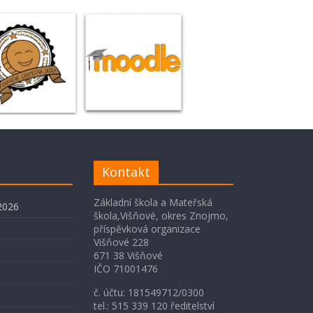
Kontakt
Základní škola a Mateřská
2026
škola,Višňové, okres Znojmo,
příspěvková organizace
Višňové 228
671 38 Višňové
IČO 71001476
č. účtu: 181549712/0300
tel.: 515 339 120 ředitelství