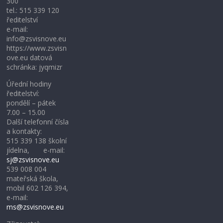
300
tel.: 515 339 120
ředitelství
e-mail:
info@zsvisnove.eu
https://www.zsvisn
ove.eu datová
schránka: jyqmizr
Úřední hodiny
ředitelství:
pondělí – pátek
7.00 – 15.00
Další telefonní čísla
a kontakty:
515 339 138 školní
jídelna, e-mail:
sj@zsvisnove.eu
539 008 004
mateřská škola,
mobil 602 126 394,
e-mail:
ms@zsvisnove.eu