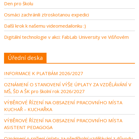
Den pro školu
Osmáci zachránili ztroskotanou expedici
Další krok k našemu videomedailonku :)
Digitální technologie v akci: FabLab University ve Višňovém
Úřední deska
INFORMACE K PLATBÁM 2026/2027
OZNÁMENÍ O STANOVENÍ VÝŠE ÚPLATY ZA VZDĚLÁVÁNÍ V
MŠ, ŠD A ŠK pro školní rok 2026/2027
VÝBĚROVÉ ŘÍZENÍ NA OBSAZENÍ PRACOVNÍHO MÍSTA
KUCHAŘ – KUCHAŘKA
VÝBĚROVÉ ŘÍZENÍ NA OBSAZENÍ PRACOVNÍHO MÍSTA
ASISTENT PEDAGOGA
Oznámení o snížení úplaty za předškolní vzdělávání z důvodu