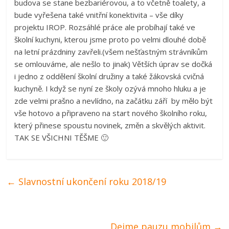
budova se stane bezbariérovou, a to včetně toalety, a
bude vyřešena také vnitřní konektivita – vše díky
projektu IROP. Rozsáhlé práce ale probíhají také ve
školní kuchyni, kterou jsme proto po velmi dlouhé době
na letní prázdniny zavřeli.(všem nešťastným strávníkům
se omlouváme, ale nešlo to jinak) Větších úprav se dočká
i jedno z oddělení školní družiny a také žákovská cvičná
kuchyně. I když se nyní ze školy ozývá mnoho hluku a je
zde velmi prašno a nevlídno, na začátku září by mělo být
vše hotovo a připraveno na start nového školního roku,
který přinese spoustu novinek, změn a skvělých aktivit.
TAK SE VŠICHNI TĚŠME 🙂
←
Slavnostní ukončení roku 2018/19
Dejme pauzu mobilům
→