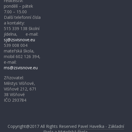
ředitelství:
pondělí – pátek
7.00 – 15.00
Další telefonní čísla
a kontakty:
515 339 138 školní
jídelna, e-mail:
sj@zsvisnove.eu
539 008 004
mateřská škola,
mobil 602 126 394,
e-mail:
ms@zsvisnove.eu
Zřizovatel:
Městys Višňové,
Višňové 212, 671
38 Višňové
IČO 293784
Copyright@2017
All Rights Reserved
Pavel Havelka - Základní
škola a Mateřská škola,