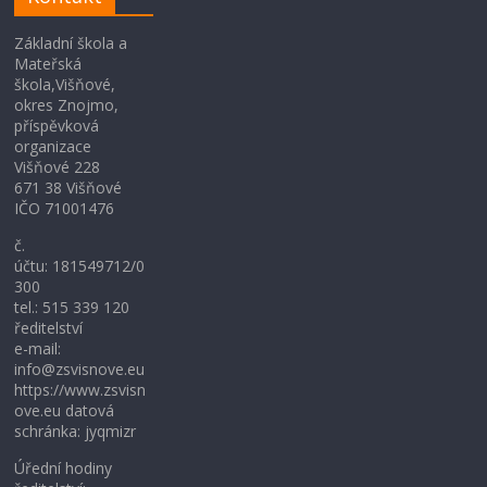
Základní škola a
Mateřská
škola,Višňové,
okres Znojmo,
příspěvková
organizace
Višňové 228
671 38 Višňové
IČO 71001476
č.
účtu: 181549712/0
300
tel.: 515 339 120
ředitelství
e-mail:
info@zsvisnove.eu
https://www.zsvisn
ove.eu datová
schránka: jyqmizr
Úřední hodiny