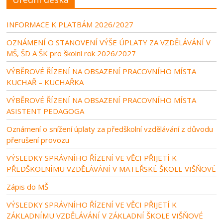
INFORMACE K PLATBÁM 2026/2027
OZNÁMENÍ O STANOVENÍ VÝŠE ÚPLATY ZA VZDĚLÁVÁNÍ V
MŠ, ŠD A ŠK pro školní rok 2026/2027
VÝBĚROVÉ ŘÍZENÍ NA OBSAZENÍ PRACOVNÍHO MÍSTA
KUCHAŘ – KUCHAŘKA
VÝBĚROVÉ ŘÍZENÍ NA OBSAZENÍ PRACOVNÍHO MÍSTA
ASISTENT PEDAGOGA
Oznámení o snížení úplaty za předškolní vzdělávání z důvodu
přerušení provozu
VÝSLEDKY SPRÁVNÍHO ŘÍZENÍ VE VĚCI PŘIJETÍ K
PŘEDŠKOLNÍMU VZDĚLÁVÁNÍ V MATEŘSKÉ ŠKOLE VIŠŇOVÉ
Zápis do MŠ
VÝSLEDKY SPRÁVNÍHO ŘÍZENÍ VE VĚCI PŘIJETÍ K
ZÁKLADNÍMU VZDĚLÁVÁNÍ V ZÁKLADNÍ ŠKOLE VIŠŇOVÉ