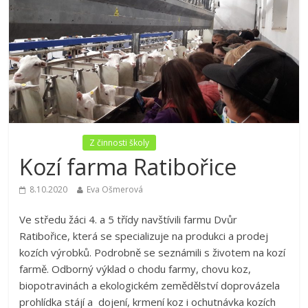
Nezařazené
Z činnosti školy
Kozí farma Ratibořice
8.10.2020
Eva Ošmerová
Ve středu žáci 4. a 5 třídy navštívili farmu Dvůr
Ratibořice, která se specializuje na produkci a prodej
kozích výrobků. Podrobně se seznámili s životem na kozí
farmě. Odborný výklad o chodu farmy, chovu koz,
biopotravinách a ekologickém zemědělství doprovázela
prohlídka stájí a dojení, krmení koz i ochutnávka kozích