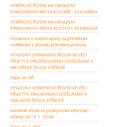
VÝBĚROVÉ ŘÍZENÍ NA OBSAZENÍ
PRACOVNÍHO MÍSTA KUCHAŘ – KUCHAŘKA
VÝBĚROVÉ ŘÍZENÍ NA OBSAZENÍ
PRACOVNÍHO MÍSTA ASISTENT PEDAGOGA
Oznámení o snížení úplaty za předškolní
vzdělávání z důvodu přerušení provozu
VÝSLEDKY SPRÁVNÍHO ŘÍZENÍ VE VĚCI
PŘIJETÍ K PŘEDŠKOLNÍMU VZDĚLÁVÁNÍ V
MATEŘSKÉ ŠKOLE VIŠŇOVÉ
Zápis do MŠ
VÝSLEDKY SPRÁVNÍHO ŘÍZENÍ VE VĚCI
PŘIJETÍ K ZÁKLADNÍMU VZDĚLÁVÁNÍ V
ZÁKLADNÍ ŠKOLE VIŠŇOVÉ
Sazebník úhrad za poskytování informací
(účinný od 19. 1. 2026)
Zápis do 1. třídy