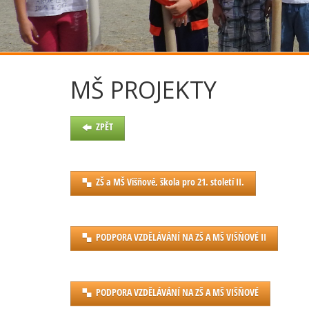
MŠ PROJEKTY
ZPĚT
ZŠ a MŠ Višňové, škola pro 21. století II.
PODPORA VZDĚLÁVÁNÍ NA ZŠ A MŠ VIŠŇOVÉ II
PODPORA VZDĚLÁVÁNÍ NA ZŠ A MŠ VIŠŇOVÉ