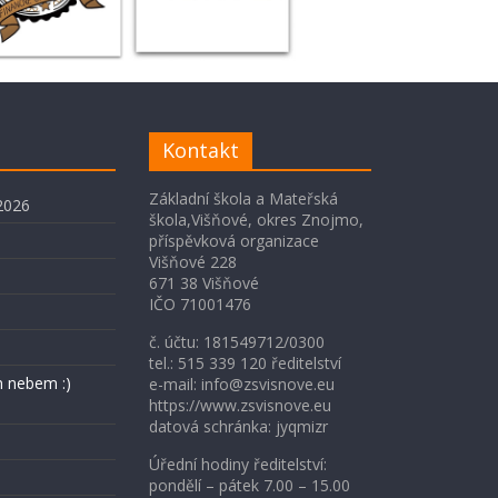
Kontakt
Základní škola a Mateřská
2026
škola,Višňové, okres Znojmo,
příspěvková organizace
Višňové 228
671 38 Višňové
IČO 71001476
č. účtu: 181549712/0300
tel.: 515 339 120 ředitelství
 nebem :)
e-mail: info@zsvisnove.eu
https://www.zsvisnove.eu
datová schránka: jyqmizr
Úřední hodiny ředitelství:
pondělí – pátek 7.00 – 15.00