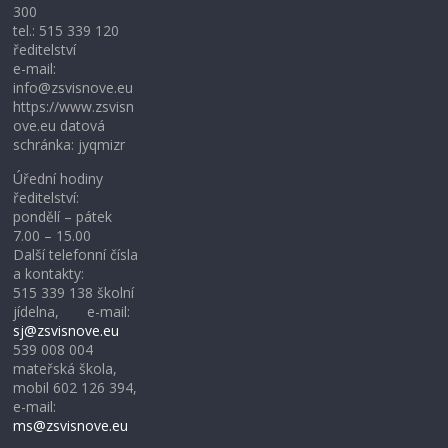
300
tel.: 515 339 120
ředitelství
e-mail:
info@zsvisnove.eu
https://www.zsvisn
ove.eu datová
schránka: jyqmizr
Úřední hodiny
ředitelství:
pondělí – pátek
7.00 – 15.00
Další telefonní čísla
a kontakty:
515 339 138 školní
jídelna, e-mail:
sj@zsvisnove.eu
539 008 004
mateřská škola,
mobil 602 126 394,
e-mail:
ms@zsvisnove.eu