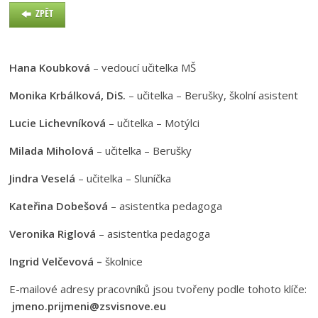
ZPĚT
Hana Koubková
– vedoucí učitelka MŠ
Monika Krbálková, DiS.
– učitelka – Berušky, školní asistent
Lucie Lichevníková
– učitelka – Motýlci
Milada Miholová
– učitelka – Berušky
Jindra Veselá
– učitelka – Sluníčka
Kateřina Dobešová
– asistentka pedagoga
Veronika Riglová
– asistentka pedagoga
Ingrid Velčevová –
školnice
E-mailové adresy pracovníků jsou tvořeny podle tohoto klíče:
jmeno.prijmeni@zsvisnove.eu