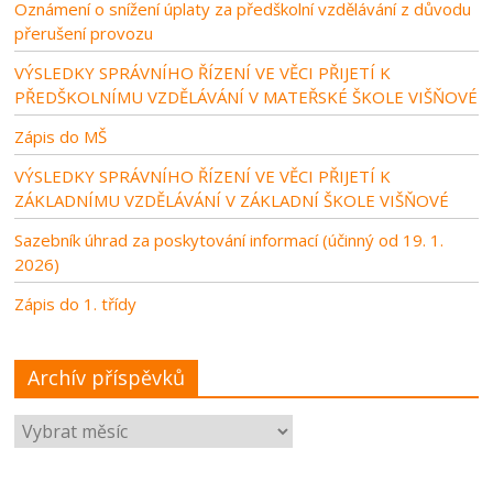
Oznámení o snížení úplaty za předškolní vzdělávání z důvodu
přerušení provozu
VÝSLEDKY SPRÁVNÍHO ŘÍZENÍ VE VĚCI PŘIJETÍ K
PŘEDŠKOLNÍMU VZDĚLÁVÁNÍ V MATEŘSKÉ ŠKOLE VIŠŇOVÉ
Zápis do MŠ
VÝSLEDKY SPRÁVNÍHO ŘÍZENÍ VE VĚCI PŘIJETÍ K
ZÁKLADNÍMU VZDĚLÁVÁNÍ V ZÁKLADNÍ ŠKOLE VIŠŇOVÉ
Sazebník úhrad za poskytování informací (účinný od 19. 1.
2026)
Zápis do 1. třídy
Archív příspěvků