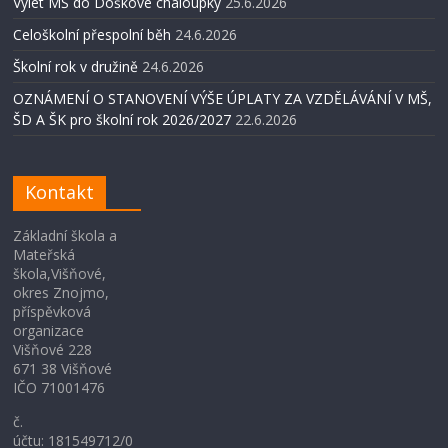
Výlet MŠ do Doškové chaloupky
25.6.2026
Celoškolní přespolní běh
24.6.2026
Školní rok v družině
24.6.2026
OZNÁMENÍ O STANOVENÍ VÝŠE ÚPLATY ZA VZDĚLÁVÁNÍ V MŠ,
ŠD A ŠK pro školní rok 2026/2027
22.6.2026
Kontakt
Základní škola a
Mateřská
škola,Višňové,
okres Znojmo,
příspěvková
organizace
Višňové 228
671 38 Višňové
IČO 71001476
č.
účtu: 181549712/0